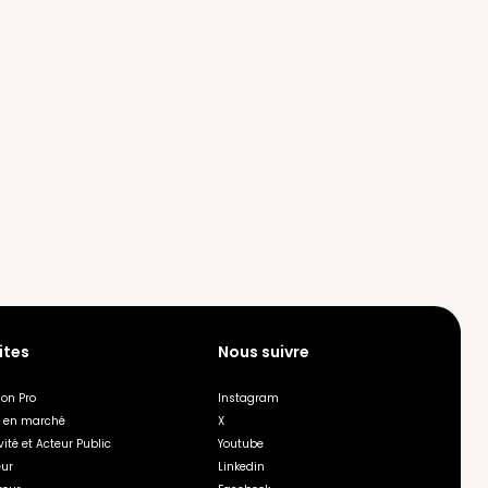
cles sont disponibles. Utilisez la touche tab pour naviguer ve
ites
Nous suivre
on Pro
Instagram
r en marché
X
vité et Acteur Public
Youtube
eur
Linkedin