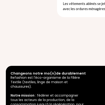
Les vêtements abîmés se jet
avec les ordures ménagères
Changeons notre mo(n)de durablement
Refashion est l'éco-organisme de la Filière
Textile (textiles, linge de maison et
chaussures).
Notre mission
: fédérer et accompagner
tous les acteurs de la production, de la
consommation jusqu’à la régénération, pour