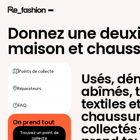
Donnez une deuxi
maison et chauss
Points de collecte
Usés, dé
abîmés, t
Réparateurs
textiles e
FAQ
chaussur
On prend tout
collectés
Trouvez un point de
collecte