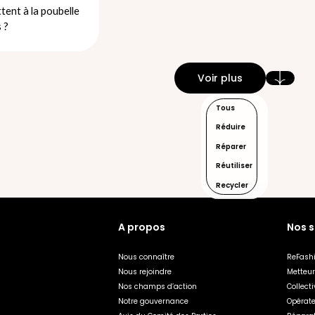
tent à la poubelle
 ?
Voir plus
Davantage d'arti
Filtrer par :
Tous
Réduire
Réparer
Réutiliser
Recycler
A propos
Nos s
Nous connaître
ReFashi
Nous rejoindre
Metteu
Nos champs d’action
Collecti
Notre gouvernance
Opérat