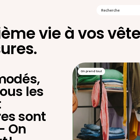
Recherche
ème vie à vos vête
ures.
On prend tout
modés,
ous les
t
es sont
 - On