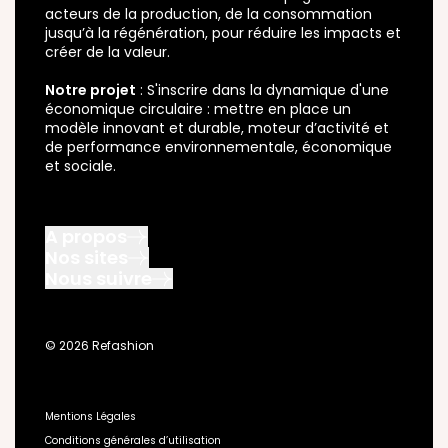
acteurs de la production, de la consommation
jusqu’à la régénération, pour réduire les impacts et
créer de la valeur.
Notre projet
: S'inscrire dans la dynamique d'une
économique circulaire : mettre en place un
modèle innovant et durable, moteur d’activité et
de performance environnementale, économique
et sociale.
A propos
Nos sites
Nous connaître
Nous suivre
ReFashion Pro
Nous rejoindre
Instagram
Metteur en marché
Nos champs d’action
X
Collectivité et Acteur Public
Notre gouvernance
© 2026 Refashion
Youtube
Opérateur
Avis du Comité des Parties Prenantes
Linkedin
Réparateur
Nos actions et résultats
Facebook
Plateforme Recycle
Nous Contacter
Mentions Légales
FAQ
Conditions générales d’utilisation