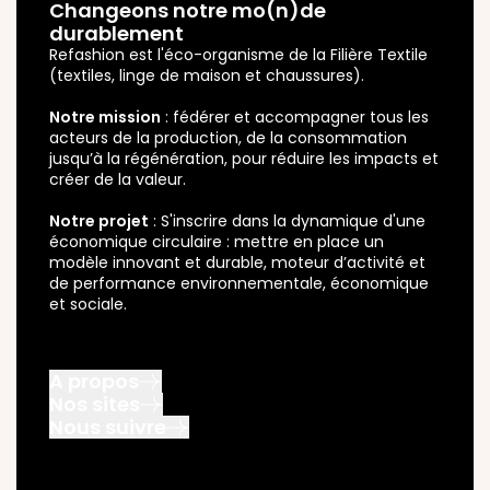
Changeons notre mo(n)de
durablement
Refashion est l'éco-organisme de la Filière Textile
(textiles, linge de maison et chaussures).
Notre mission
: fédérer et accompagner tous les
acteurs de la production, de la consommation
jusqu’à la régénération, pour réduire les impacts et
créer de la valeur.
Notre projet
: S'inscrire dans la dynamique d'une
économique circulaire : mettre en place un
modèle innovant et durable, moteur d’activité et
de performance environnementale, économique
et sociale.
A propos
Nos sites
Nous connaître
Nous suivre
ReFashion Pro
Nous rejoindre
Instagram
Metteur en marché
Nos champs d’action
X
Collectivité et Acteur Public