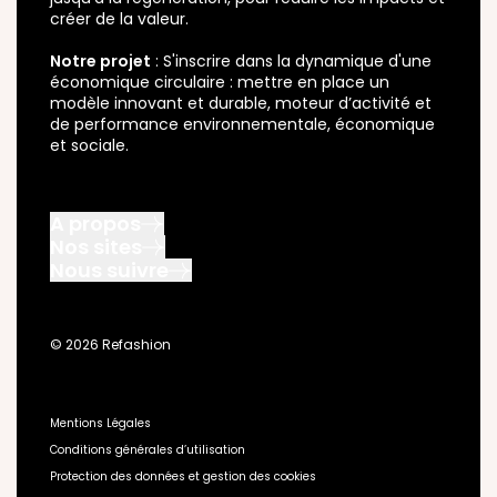
créer de la valeur.
Notre projet
: S'inscrire dans la dynamique d'une
économique circulaire : mettre en place un
modèle innovant et durable, moteur d’activité et
de performance environnementale, économique
et sociale.
A propos
Nos sites
Nous connaître
Nous suivre
ReFashion Pro
Nous rejoindre
Instagram
Metteur en marché
Nos champs d’action
X
Collectivité et Acteur Public
Notre gouvernance
© 2026 Refashion
Youtube
Opérateur
Avis du Comité des Parties Prenantes
Linkedin
Réparateur
Nos actions et résultats
Facebook
Plateforme Recycle
Nous Contacter
Mentions Légales
FAQ
Conditions générales d’utilisation
Protection des données et gestion des cookies